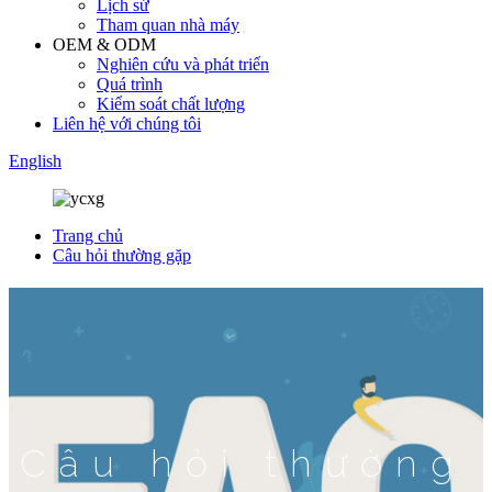
Lịch sử
Tham quan nhà máy
OEM & ODM
Nghiên cứu và phát triển
Quá trình
Kiểm soát chất lượng
Liên hệ với chúng tôi
English
Trang chủ
Câu hỏi thường gặp
Câu hỏi thường