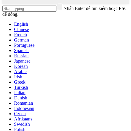
Nhấn Enter để tìm kiếm hoặc ESC
để đóng.
English
Chinese
French
German
Portuguese
Spanish
Russian
Japanese
Korean
Arabic
Irish
Greek
Turkish
Italian
Danish
Romanian
Indonesian
Czech
Afrikaans
Swedish
Polish