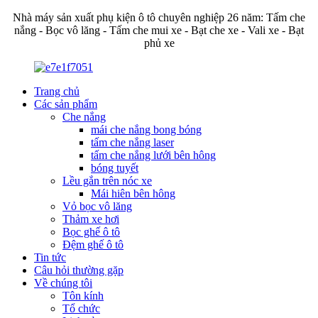
Nhà máy sản xuất phụ kiện ô tô chuyên nghiệp 26 năm: Tấm che
nắng - Bọc vô lăng - Tấm che mui xe - Bạt che xe - Vali xe - Bạt
phủ xe
Trang chủ
Các sản phẩm
Che nắng
mái che nắng bong bóng
tấm che nắng laser
tấm che nắng lưới bên hông
bóng tuyết
Lều gắn trên nóc xe
Mái hiên bên hông
Vỏ bọc vô lăng
Thảm xe hơi
Bọc ghế ô tô
Đệm ghế ô tô
Tin tức
Câu hỏi thường gặp
Về chúng tôi
Tôn kính
Tổ chức