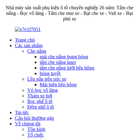
Nhà máy sản xuất phụ kiện ô tô chuyên nghiệp 26 năm: Tấm che
nắng - Bọc vô lăng - Tấm che mui xe - Bạt che xe - Vali xe - Bạt
phủ xe
Trang chủ
Các sản phẩm
Che nắng
mái che nắng bong bóng
tấm che nắng laser
tấm che nắng lưới bên hông
bóng tuyết
Lều gắn trên nóc xe
Mái hiên bên hông
Vỏ bọc vô lăng
Thảm xe hơi
Bọc ghế ô tô
Đệm ghế ô tô
Tin tức
Câu hỏi thường gặp
Về chúng tôi
Tôn kính
Tổ chức