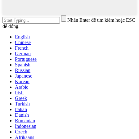
Nhấn Enter để tìm kiếm hoặc ESC
để đóng.
English
Chinese
French
German
Portuguese
Spanish
Russian
Japanese
Korean
Arabic
Irish
Greek
Turkish
Italian
Danish
Romanian
Indonesian
Czech
Afrikaans