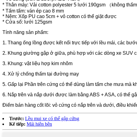
* Thân máy: Vải cotton polyester 5 lưới 190gsm （không thấm
* Tấm tấm: ván ép cao 8 mm
* Nệm: Xốp PU cao 5cm + vỏ cotton có thể giặt được
* Cửa sổ: lưới 125gsm
Tính năng sản phẩm:
1. Thang ống lồng được kết nối trực tiếp với lều mái, các bướ
2. Khung giường gập ở giữa, phù hợp với các dòng xe SUV c
3. Khung: vật liệu hợp kim nhôm
4. Xử lý chống thấm tại đường may
5. Gấp lại Phần trên cứng có thể dùng làm tấm che mưa mà k
6. Nắp trên và nắp dưới được làm bằng ABS + ASA, có thể gập
Điểm bán hàng cốt lõi: vỏ cứng có nắp trên và dưới, điều khiển
Trước:
Lều mui xe có thể gập cứng
Kế tiếp:
Mái hiên bên