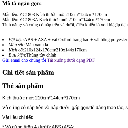
Mô tả ngắn gọn:
Mẫu lều: YC1803 Kích thước mở: 210cm*124cm*170cm
Mẫu lều: YC1803A Kích thước mở: 210cm*144cm*170cm
Tính năng: vỏ cứng có nắp trên và dưới, điều khiển lò xo khí/gập tiện
Vật liệu:
ABS + ASA + vải Oxford tráng bạc + vải bông polyeste
Màu sắc:
Màu xanh lá
Kích cỡ:
210x124x170cm/210x144x170cm
Bưu kiện:
Thùng tùy chỉnh
Gửi email cho chúng tôi
Tải xuống dưới dạng PDF
Chi tiết sản phẩm
Thẻ sản phẩm
Kích thước mở: 210cm*144cm*170cm
Vỏ cứng có nắp trên và nắp dưới, gấp gọn/dễ dàng thao tác,
Vật liệu chi tiết:
* Vỏ cứng (trên & dưới): ABS+ASA;