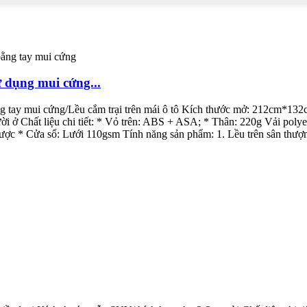
 dụng mui cứng...
ng tay mui cứng/Lều cắm trại trên mái ô tô Kích thước mở: 212cm*132c
ười ở Chất liệu chi tiết: * Vỏ trên: ABS + ASA; * Thân: 220g Vải po
ợc * Cửa sổ: Lưới 110gsm Tính năng sản phẩm: 1. Lều trên sân thượng