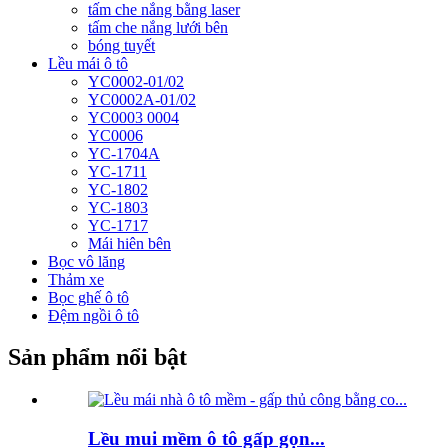
tấm che nắng bằng laser
tấm che nắng lưới bên
bóng tuyết
Lều mái ô tô
YC0002-01/02
YC0002A-01/02
YC0003 0004
YC0006
YC-1704A
YC-1711
YC-1802
YC-1803
YC-1717
Mái hiên bên
Bọc vô lăng
Thảm xe
Bọc ghế ô tô
Đệm ngồi ô tô
Sản phẩm nổi bật
Lều mui mềm ô tô gấp gọn...