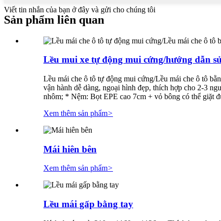
Viết tin nhắn của bạn ở đây và gửi cho chúng tôi
Sản phẩm liên quan
Lều mui xe tự động mui cứng/hướng dẫn sử
Lều mái che ô tô tự động mui cứng/Lều mái che ô tô bằ
vận hành dễ dàng, ngoại hình đẹp, thích hợp cho 2-3 ng
nhôm; * Nệm: Bọt EPE cao 7cm + vỏ bông có thể giặt đư
Xem thêm sản phẩm
>
Mái hiên bên
Xem thêm sản phẩm
>
Lều mái gấp bằng tay