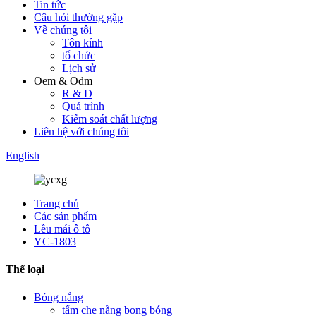
Tin tức
Câu hỏi thường gặp
Về chúng tôi
Tôn kính
tổ chức
Lịch sử
Oem & Odm
R & D
Quá trình
Kiểm soát chất lượng
Liên hệ với chúng tôi
English
Trang chủ
Các sản phẩm
Lều mái ô tô
YC-1803
Thể loại
Bóng nắng
tấm che nắng bong bóng