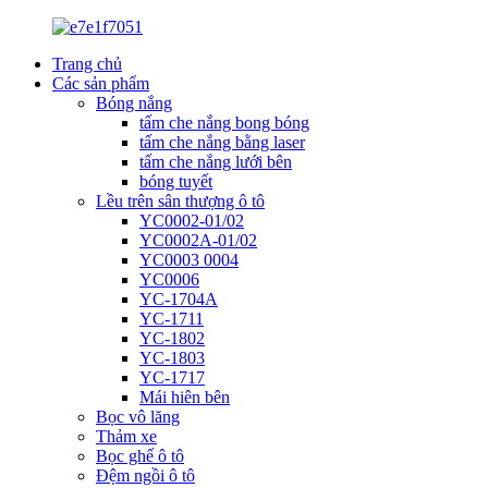
Trang chủ
Các sản phẩm
Bóng nắng
tấm che nắng bong bóng
tấm che nắng bằng laser
tấm che nắng lưới bên
bóng tuyết
Lều trên sân thượng ô tô
YC0002-01/02
YC0002A-01/02
YC0003 0004
YC0006
YC-1704A
YC-1711
YC-1802
YC-1803
YC-1717
Mái hiên bên
Bọc vô lăng
Thảm xe
Bọc ghế ô tô
Đệm ngồi ô tô