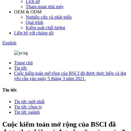
Lịch sử
Tham quan nhà máy
OEM & ODM
Nghiên cứu và phát triển
Quá trình
Kiểm soát chất lượng
Liên hệ với chúng tôi
English
Trang chủ
Tin tức
Cuộc kiểm toán mở rộng của BSCI đã được thực hiện và đạt
yêu cầu vào ngày 5 tháng 3 năm 2021.
Tin tức
Tin tức mới nhất
Tin tức công ty
Tin tức ngành
Cuộc kiểm toán mở rộng của BSCI đã