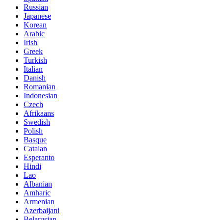
Russian
Japanese
Korean
Arabic
Irish
Greek
Turkish
Italian
Danish
Romanian
Indonesian
Czech
Afrikaans
Swedish
Polish
Basque
Catalan
Esperanto
Hindi
Lao
Albanian
Amharic
Armenian
Azerbaijani
Belarusian