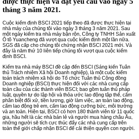
được thực hiện và đạt yêu cầu vào ngày 5
tháng 3 năm 2021.
Cuộc kiểm định BSCI 2021 tiếp theo đã được thực hiện tại
nhà máy của chúng tôi vào ngày 3 tháng 3 năm 2021. Sau
một ngày kiểm tra nhà máy bận rộn, Công ty TNHH Sản xuất
Ô tô Yuancheng đã vượt qua cuộc kiểm định một lần nữa.
SGS đã cấp cho chúng tôi chứng nhận BSCI 2021 mới. Và
đây là năm thứ 10 liên tiếp chúng tôi vượt qua cuộc kiểm
định BSCI.
Kiểm tra nhà máy BSCI đề cập đến BSCI (Sáng kiến ​​Tuân
thủ Trách nhiệm Xã hội Doanh nghiệp), là một cuộc kiểm
toán trách nhiệm xã hội do Tổ chức Tuân thủ Cộng đồng
Doanh nghiệp (BSCI) thực hiện đối với các nhà cung cấp
toàn cầu của các thành viên BSCI; bao gồm tuân thủ pháp
luật, quyền tự do lập hội và thỏa ước lao động tập thể, cấm
phân biệt đối xử, tiền lương, giờ làm việc, an toàn lao động,
cấm lao động trẻ em, cấm lao động cưỡng bức, môi trường
và an toàn. Hiện tại, BSCI có hơn 180 thành viên từ 11 quốc
gia, hầu hết là các nhà bán lẻ và người mua hàng châu Âu,
những người sẽ tích cực thúc đẩy các nhà cung cấp trên
toàn thế giới chấp nhận BSCI để cải thiện quyền con người.