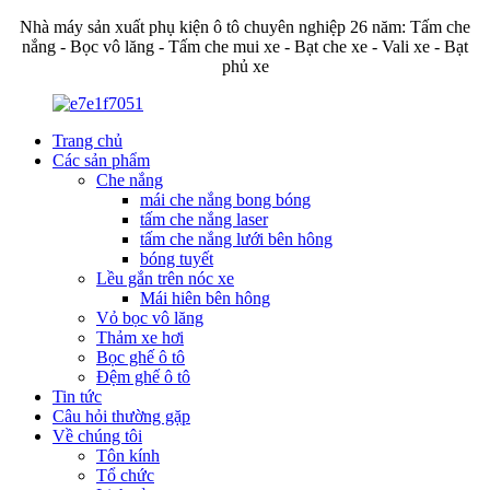
Nhà máy sản xuất phụ kiện ô tô chuyên nghiệp 26 năm: Tấm che
nắng - Bọc vô lăng - Tấm che mui xe - Bạt che xe - Vali xe - Bạt
phủ xe
Trang chủ
Các sản phẩm
Che nắng
mái che nắng bong bóng
tấm che nắng laser
tấm che nắng lưới bên hông
bóng tuyết
Lều gắn trên nóc xe
Mái hiên bên hông
Vỏ bọc vô lăng
Thảm xe hơi
Bọc ghế ô tô
Đệm ghế ô tô
Tin tức
Câu hỏi thường gặp
Về chúng tôi
Tôn kính
Tổ chức