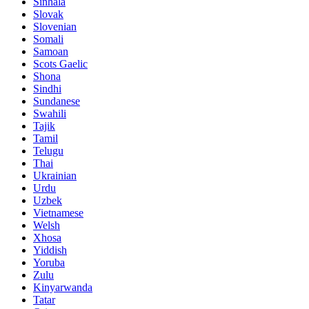
Sinhala
Slovak
Slovenian
Somali
Samoan
Scots Gaelic
Shona
Sindhi
Sundanese
Swahili
Tajik
Tamil
Telugu
Thai
Ukrainian
Urdu
Uzbek
Vietnamese
Welsh
Xhosa
Yiddish
Yoruba
Zulu
Kinyarwanda
Tatar