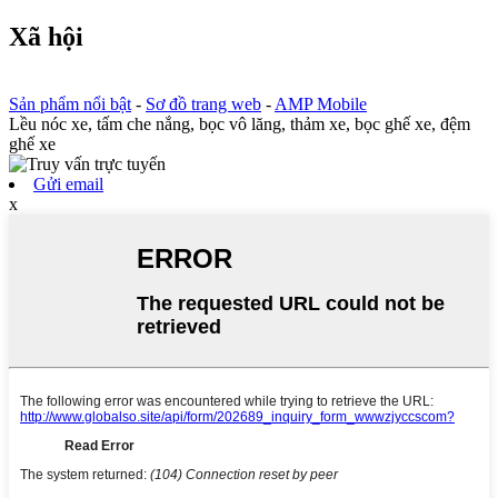
Xã hội
Sản phẩm nổi bật
-
Sơ đồ trang web
-
AMP Mobile
Lều nóc xe, tấm che nắng, bọc vô lăng, thảm xe, bọc ghế xe, đệm
ghế xe
Gửi email
x